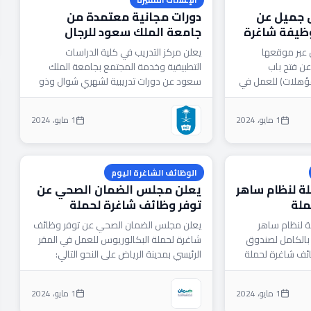
ق جميل عن
دورات مجانية معتمدة من
ر أكثر من 450 وظيفة شاغرة
جامعة الملك سعود للرجال
لات
والنساء
 عبر موقعها
يعلن مركز التدريب في كلية الدراسات
عن فتح باب
التطبيقية وخدمة المجتمع بجامعة الملك
مؤهلات) للعمل في
سعود عن دورات تدريبية لشهري شوال وذو
القعدة (رسوم / مجانية)...
1 مايو، 2024
1 مايو، 2024
الوظائف الشاغرة اليوم
ة لنظام ساهر
يعلن مجلس الضمان الصحي عن
ملة
توفر وظائف شاغرة لحملة
رياض
البكالوريوس فأعلى بالرياض
 لنظام ساهر
يعلن مجلس الضمان الصحي عن توفر وظائف
الكامل لصندوق
شاغرة لحملة البكالوريوس للعمل في المقر
ائف شاغرة لحملة
الرئيسي بمدينة الرياض على النحو التالي:
 المسميات
المسميات الوظيفية: –...
1 مايو، 2024
1 مايو، 2024