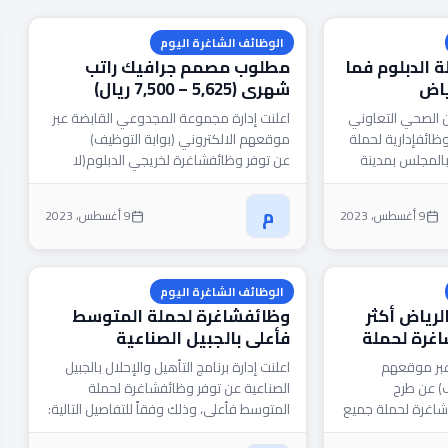
الوظائف الشاغرة اليوم
 الدبلوم فما
مطلوب مصمم جرافيك راتب
ياض
شهري (5,625 – 7,500 ريال)
ن الصحي التعاوني
اعلنت إدارة مجموعة المجدوعي القابضة عبر
ظائفإدارية لحملة
موقعهم الالكتروني (بوابة التوظيف)
بالمجلس بمدينة
عن توفر وظائفشاغرة لخريجي الدبلوم(لا
التفاصيل
يشترط الخبرة) للعمل بمدينة الدمام ، وذلك
وفقاً للتفاصيل...
م
9 أغسطس، 2023
9 أغسطس، 2023
الوظائف الشاغرة اليوم
رياض أكثر
وظائفشاغرة لحملة المتوسط
ة شاغرة لحملة
فأعلى بالجبيل الصناعية
ال ونساء
 عبر موقعهم
اعلنت إدارة برنامج التأهيل والإحلال بالجبيل
ف) عن طرح
الصناعية عن توفر وظائفشاغرة لحملة
1) وظيفة شاغرة لحملة جميع
المتوسط فأعلى، وذلك وفقاً للتفاصيل التالية:
وم، البكالوريوس)
1- محاسب (الشركة العربية للتموين...