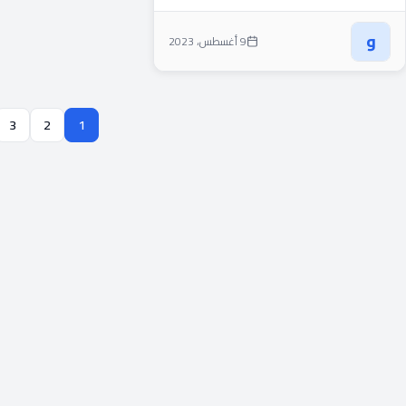
أربع...
و
9 أغسطس، 2023
3
2
1