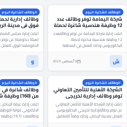
الوظائف الشاغرة اليوم
الوظائف الشاغرة اليوم
شركة اليمامة توفر وظائف عدد
وظائف إدارية لحملة
12 وظيفة هندسية شاغرة لحملة
فوق في مدينة الر
البكالوريوس
اعلنت إدارة شركة اليمامة عن توفر وظائفعدد
اعلنت إدارة مجلس الضما
12 وظيفة هندسية شاغرة لحملة
(هيئة حكومية) عن توفر و
البكالوريوس وذلك للعمل في المنطقة
الدبلومفما فوق، للعمل 
الشرقية، حسب التفاصيل التالية: المسميات
الرياض، وذلك وفقاً لبقية 
الوظيفية:...
الموضحة...
ش
و
9 أغسطس، 2023
الوظائف الشاغرة اليوم
الوظائف الشاغرة اليوم
الشركة الأهلية للتأمين التعاوني
وظائف شاغرة في ال
توفر وظائف إدارية لخريجي
من (160) وظيف
البكالوريوس، للعمل بمدينة
جميع المؤهلات رج
اعلنت إدارة الشركة الأهلية للتأمين التعاوني
اعلنت إدارة غرفة الرياض
الرياض
عن توفر وظائفإدارية لخريجي البكالوريوس،
الالكتروني (بوابة التوظي
للعمل بمدينة الرياض، وذلك وفقاً للتفاصيل
وظائفعدد (67
التالية: المسمى الوظيفي: محلل اكتواري.
المؤهلات (الثانوية، الدبل