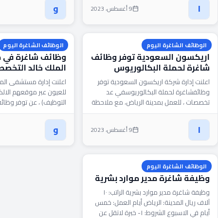
المؤهلات...
(للرجال...
ا
و
9 أغسطس، 2023
الوظائف الشاغرة اليوم
الوظائف الشاغرة اليوم
اريكسون السعودية توفر وظائف
وظائف شاغرة في
شاغرة لحملة البكالوريوس
الملك خالد التخصص
اعلنت إدارة شركة اريكسون السعودية توفر
اعلنت إدارة مستشفى الم
وظائفشاغرة لحملة البكالوريوسفي عد
للعيون عبر موقعهم الالكت
تخصصات ، للعمل بمدينة الرياض، مع ملاحظة
التوظيف) ، عن توفر وظائ
أن أفضلية التوظيف للسعوديين، وذلك وفقاً
البكالوريوسوالماجستير،
للتفاصيل...
للعمل...
ا
و
9 أغسطس، 2023
الوظائف الشاغرة اليوم
وظيفة شاغرة مدير موارد بشرية
وظيفة شاغرة مدير موارد بشرية الراتب: ١٠
آلاف ريال المدينة: الرياض أيام العمل: خمس
أيام في الاسبوع الشروط: ١- خبرة لاتقل عن