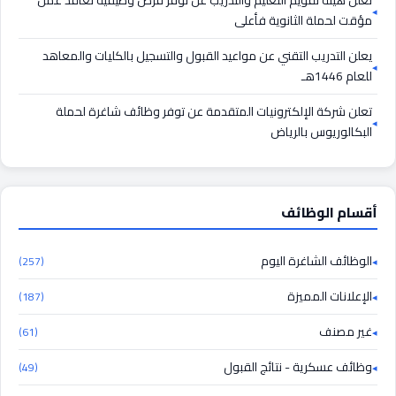
تعلن هيئة تقويم التعليم والتدريب عن توفر فرص وظيفية تعاقد عمل
مؤقت لحملة الثانوية فأعلى
يعلن التدريب التقني عن مواعيد القبول والتسجيل بالكليات والمعاهد
للعام 1446هـ
تعلن شركة الإلكترونيات المتقدمة عن توفر وظائف شاغرة لحملة
البكالوريوس بالرياض
أقسام الوظائف
الوظائف الشاغرة اليوم
(257)
الإعلانات المميزة
(187)
غير مصنف
(61)
وظائف عسكرية - نتائج القبول
(49)