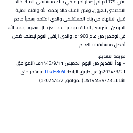
وفي 1979م تم إصدار أمر ملكي ببناء مستشفى الملك خالد
التخصصي للعيون، ولكن الملك خالد رحمه الله وافته المنية
قبيل الانتهاء من بناء المستشفى والذي افتتحه رسمياً خادم
الحرمين الشريفين الملك فهد بن عبد العزيز آل سعود رحمه الله
في نوفمبر من عام 1983م، والذي ارتقى اليوم ليصنف ضمن
أفضل مستشفيات العالم.
طريقة التقديم:
– يبدأ التقديم من اليوم الخميس 1445/9/11هـ (الموافق
2024/3/21م) عن طريق الرابط:
اضغط هنا
ويستمر حتى
الثلاثاء 1445/9/23هـ (الموافق 2024/4/2م)