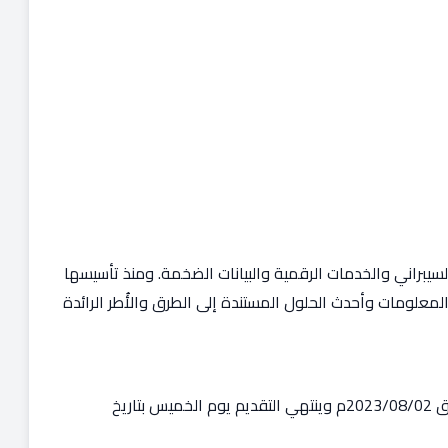
يبراني والخدمات الرقمية والبيانات الضخمة. ومنذ تأسيسها
ية المعلومات وأحدث الحلول المستندة إلى الطرق والأُطر الرائدة
– التقديم متاح الآن بدأ اليوم الأربعاء بتاريخ 1445/01/15هـ الموافق 2023/08/02م وينتهي التقديم يوم الخميس بتاريخ