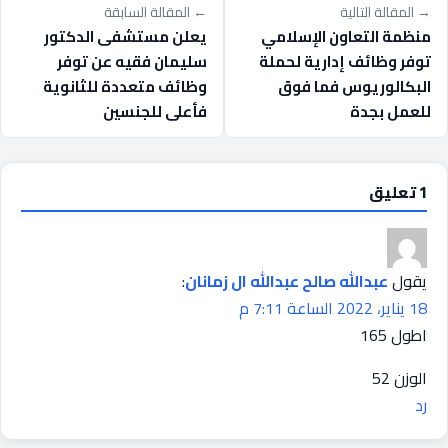
→ المقالة التالية
← المقالة السابقة
منظمة التعاون الإسلامي
يعلن مستشفى الدكتور
توفر وظائف إدارية لحملة
سليمان فقيه عن توفر
البكالوريوس فما فوق
وظائف متعددة للثانوية
للعمل بجدة
فأعلى للجنسين
1 تعليق
يقول
عبدالله صالح عبدالله ال زمانان
:
18 يناير، 2022 الساعة 7:11 م
اطول 165
الوزن 52
رد