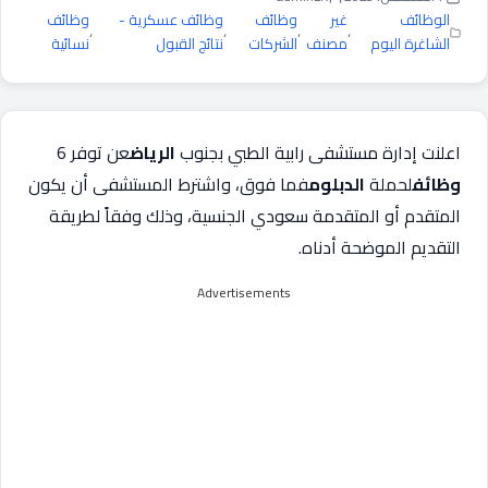
الوظائف
غير
وظائف
وظائف عسكرية -
وظائف
،
،
،
،
الشاغرة اليوم
مصنف
الشركات
نتائج القبول
نسائية
اعلنت إدارة مستشفى رابية الطبي بجنوب
الرياض
عن توفر 6
وظائف
لحملة
الدبلوم
فما فوق، واشترط المستشفى أن يكون
المتقدم أو المتقدمة سعودي الجنسية، وذلك وفقاً لطريقة
التقديم الموضحة أدناه.
Advertisements