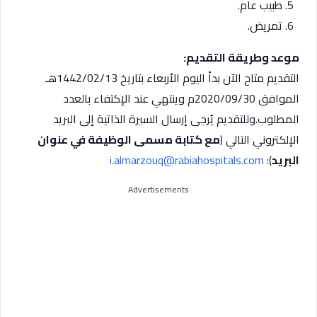
طبيب عام.
تمريض.
موعد وطريقة التقديم:
التقديم متاح الآن بدأ اليوم الأربعاء بتاريخ 1442/02/13هـ
الموافق 2020/09/30م وينتهي عند الإكتفاء بالعدد
المطلوب.وللتقديم يُرجى إرسال السيرة الذاتية إلى البريد
الإلكتروني التالي (
مع كتابة مسمى الوظيفة في عنوان
البريد
):
i.almarzouq@rabiahospitals.com
Advertisements