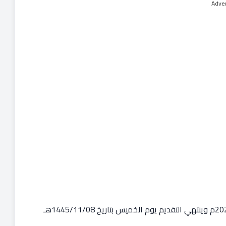
Adve
– يبدأ التقديم يوم الأحد بتاريخ 1445/11/04هـ الموافق 2024/05/12م وينتهي التقديم يوم الخميس بتاريخ 1445/11/08هـ