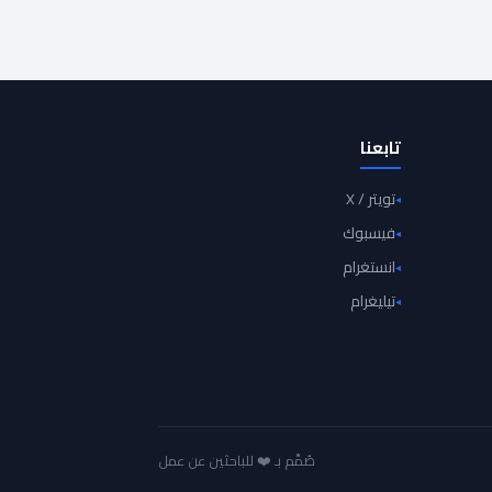
تابعنا
تويتر / X
فيسبوك
انستغرام
تيليغرام
صُمِّم بـ ❤️ للباحثين عن عمل