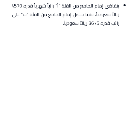
يتقاضى إمام الجامع من الفئة “أ” راتباً شهرياً قدره 4570
ريالاً سعودياً، بينما يحصل إمام الجامع من الفئة “ب” على
راتب قدره 3675 ريالاً سعودياً.